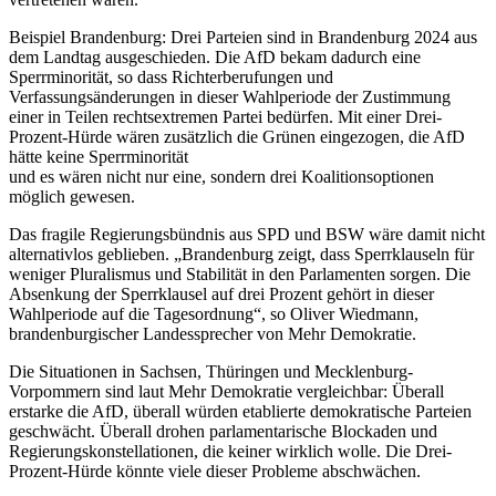
Beispiel Brandenburg: Drei Parteien sind in Brandenburg 2024 aus
dem Landtag ausgeschieden. Die AfD bekam dadurch eine
Sperrminorität, so dass Richterberufungen und
Verfassungsänderungen in dieser Wahlperiode der Zustimmung
einer in Teilen rechtsextremen Partei bedürfen. Mit einer Drei-
Prozent-Hürde wären zusätzlich die Grünen eingezogen, die AfD
hätte keine Sperrminorität
und es wären nicht nur eine, sondern drei Koalitionsoptionen
möglich gewesen.
Das fragile Regierungsbündnis aus SPD und BSW wäre damit nicht
alternativlos geblieben. „Brandenburg zeigt, dass Sperrklauseln für
weniger Pluralismus und Stabilität in den Parlamenten sorgen. Die
Absenkung der Sperrklausel auf drei Prozent gehört in dieser
Wahlperiode auf die Tagesordnung“, so Oliver Wiedmann,
brandenburgischer Landessprecher von Mehr Demokratie.
Die Situationen in Sachsen, Thüringen und Mecklenburg-
Vorpommern sind laut Mehr Demokratie vergleichbar: Überall
erstarke die AfD, überall würden etablierte demokratische Parteien
geschwächt. Überall drohen parlamentarische Blockaden und
Regierungskonstellationen, die keiner wirklich wolle. Die Drei-
Prozent-Hürde könnte viele dieser Probleme abschwächen.