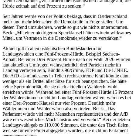
Mehr Demokratie. „Wir fordern die ostdeutschen Landtage auf, die
Hürde zeitnah auf drei Prozent zu senken.“
Seit Jahren werde von der Politik beklagt, dass in Ostdeutschland
mehr und mehr Menschen die Demokratie in Frage stellen. Um
diesen Trend umzukehren, werde so gut wie nichts unternommen.
Beck: „Mit einer niedrigeren Sperrklausel hätten wir ein wirksames
Mittel, um Vertrauen in die Demokratie wieder zu verstärken.“
Aktuell gilt in allen ostdeutschen Bundesländern für
Landtagswahlen eine Fünf-Prozent-Hürde. Beispiel Sachsen-
Anhalt: Bei einer Drei-Prozent-Hürde nach der Wahl 2026 würden
laut aktuellen Umfragen wahrscheinlich drei Parteien mehr im
Landtag vertreten sein, Bündnis 90/Grüne, FDP und Die LINKE.
Die AfD als mindestens in Teilen rechtsextreme Kraft könnte dann
weniger als ein Drittel aller Sitze für sich beanspruchen. Sie hätte
keine Sperrminorität, die sie nach aktuellem Wahlrecht wohl
erreichen würde. Während bei einer Fünf-Prozent-Hürde 15 Prozent
der Wählerstimmen nicht im Landtag vertreten wären, wären es bei
einer Drei-Prozent-Klausel nur vier Prozent. Deutlich mehr
Wählerinnen und Wähler wären also vertreten. Beck: „Das
Parlament würde viel mehr Menschen repräsentieren und der AfD
wäre ein wesentliches Macht-Instrument verwehrt.“ Bei der letzten
Landtagswahl gab es 110.000 Stimmen, die unter den Tisch fielen,
weil sie für eine Partei abgegeben wurden, die nicht im Parlament
vertretenen waren.